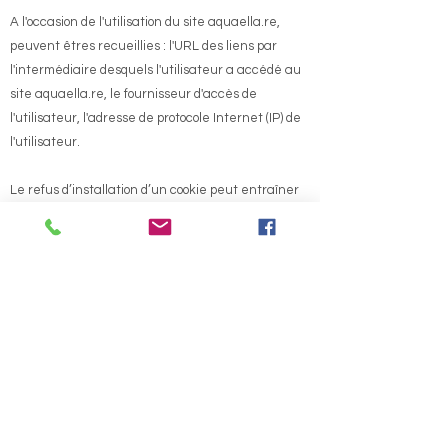
A l'occasion de l'utilisation du site
aquaella.re
,
peuvent êtres recueillies : l'URL des liens par
l'intermédiaire desquels l'utilisateur a accédé au
site
aquaella.re
, le fournisseur d'accès de
l'utilisateur, l'adresse de protocole Internet (IP) de
l'utilisateur.
Le refus d’installation d’un cookie peut entraîner
l’impossibilité d’accéder à certains services.
L’utilisateur peut toutefois configurer son
ordinateur de manière à refuser l’installation des
cookies.
2.5 Santé.
Les techniques complémentaires et naturelles
présentées dans ce site ne dispensent en aucun
cas de la nécessité d’une visite chez un