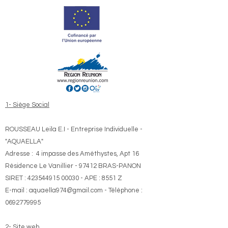
1- Siège Social
ROUSSEAU Leila E.I - Entreprise Individuelle -
"AQUAELLA"
​Adresse : 4 impasse des Améthystes, Apt 16
Résidence Le Vanillier - 97412 BRAS-PANON
SIRET :
423544915 00030
- APE : 8551 Z
​E-mail : aquaella974
@gmail.com
- Téléphone :
0692779995
2- Site web