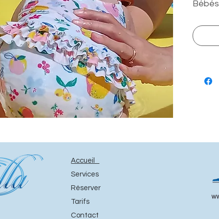
Bébés 
en pis
votre 
collec
avec L
nageur
Accueil
Services
Réserver
Tarifs
Contact