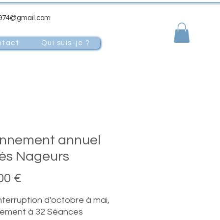
a974@gmail.com
ntact
Qui suis-je ?
nnement annuel
és Nageurs
Prix
00 €
nterruption d'octobre à mai,
ement à 32 Séances