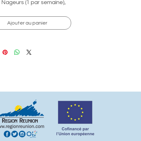
Nageurs (1 par semaine),
cine chauffée. Vous et
enfant évoluerez en
Ajouter au panier
tif (maximum 10 enfants)
eila Rousseau, maître-
 certifiée.