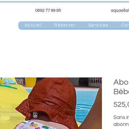
0692 77 99 95
aquaell
Accueil
Réserver
Services
Co
Abo
Béb
525,
Sans i
abonn